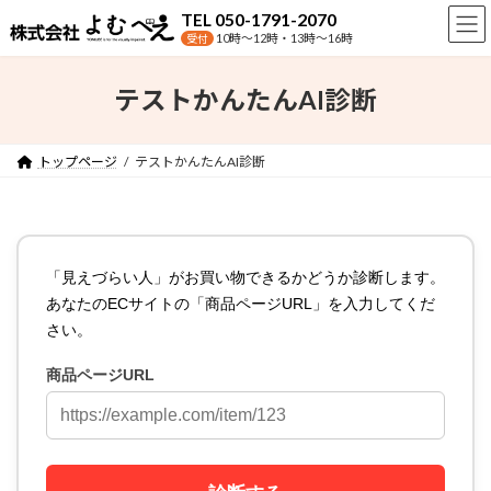
コ
ナ
TEL 050-1791-2070
ン
ビ
10時〜12時・13時〜16時
受付
テ
ゲ
ン
ー
テストかんたんAI診断
ツ
シ
へ
ョ
ス
ン
トップページ
テストかんたんAI診断
キ
に
ッ
移
プ
動
「見えづらい人」がお買い物できるかどうか診断します。
あなたのECサイトの「商品ページURL」を入力してくだ
さい。
商品ページURL